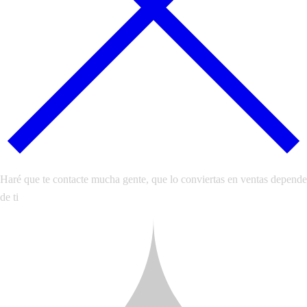
Haré que te contacte mucha gente, que lo conviertas en ventas depende
de ti