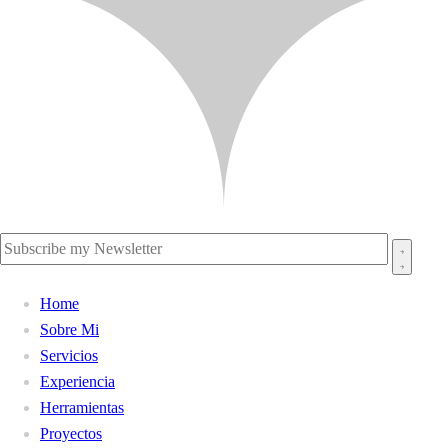
Home
Sobre Mi
Servicios
Experiencia
Herramientas
Proyectos