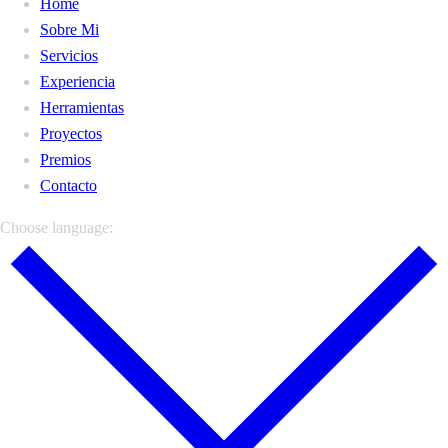
Home
Sobre Mi
Servicios
Experiencia
Herramientas
Proyectos
Premios
Contacto
Choose language: