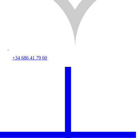
+34 686 41 79 60