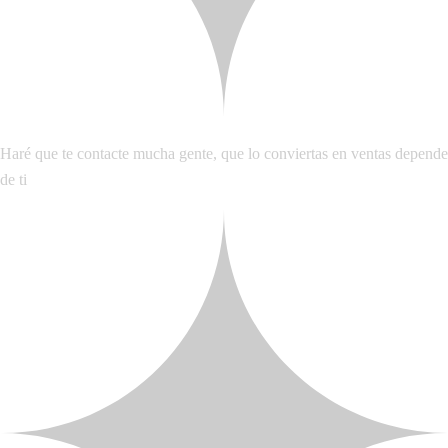
Haré que te contacte mucha gente, que lo conviertas en ventas depende
de ti