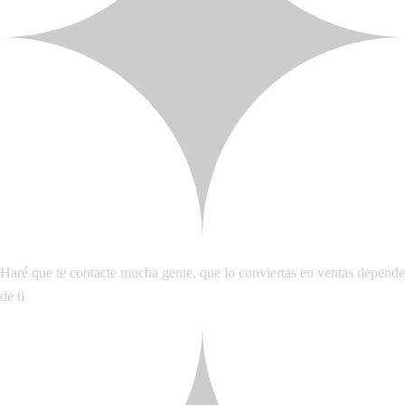
Haré que te contacte mucha gente, que lo conviertas en ventas depende
de ti