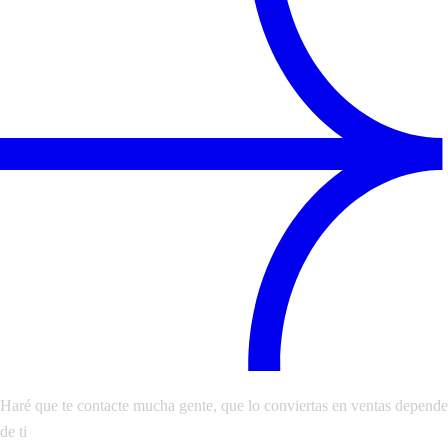
Haré que te contacte mucha gente, que lo conviertas en ventas depende
de ti