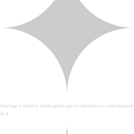
Haré que te contacte mucha gente, que lo conviertas en ventas depende
de ti