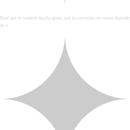
Haré que te contacte mucha gente, que lo conviertas en ventas depende
de ti