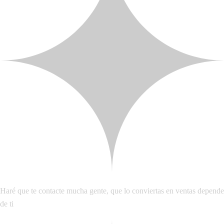
Haré que te contacte mucha gente, que lo conviertas en ventas depende
de ti