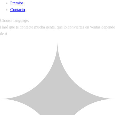
Premios
Contacto
Choose language:
Haré que te contacte mucha gente, que lo conviertas en ventas depende
de ti