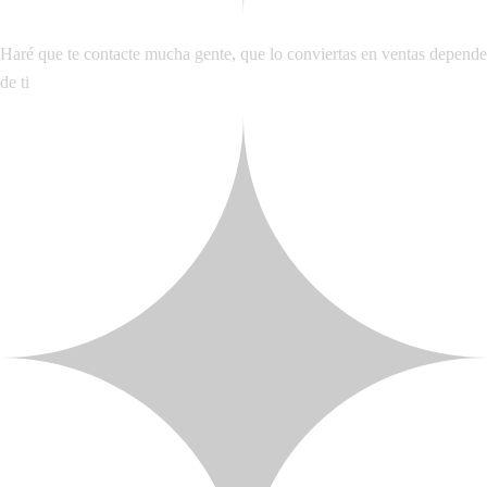
Haré que te contacte mucha gente, que lo conviertas en ventas depende
de ti