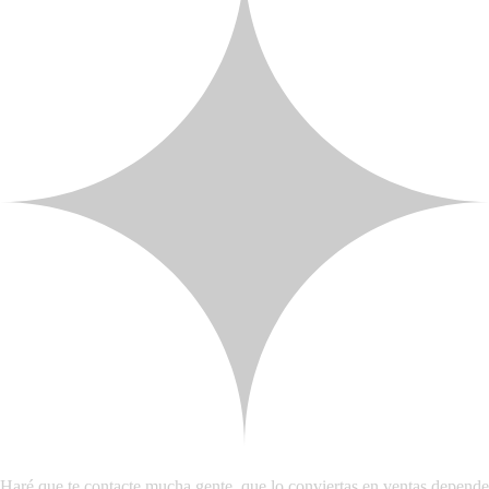
Haré que te contacte mucha gente, que lo conviertas en ventas depende