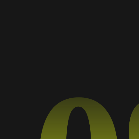
iness
lección.